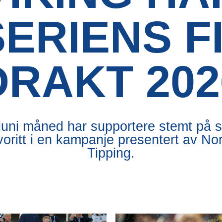
SERIENS F
DRAKT 202
 juni måned har supportere stemt på s
voritt i en kampanje presentert av No
Tipping.