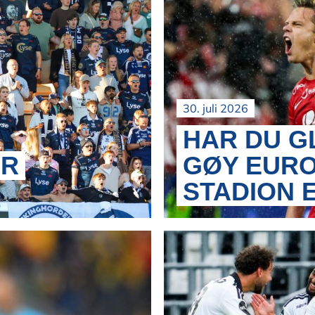
30. juli 2026
HAR DU G
ER
GØY EURO
STADION 