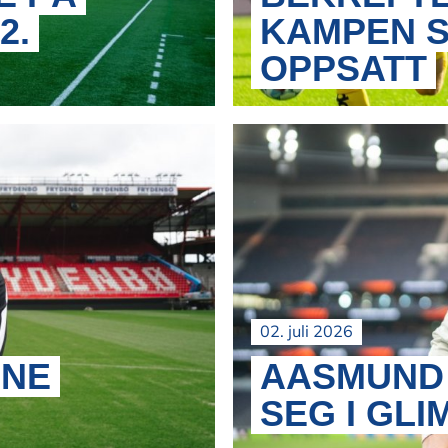
2.
KAMPEN S
OPPSATT
02. juli 2026
NNE
AASMUND 
SEG I GLI