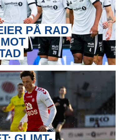
EIER PÅ RAD
 MOT
TAD
T: GLIMT-