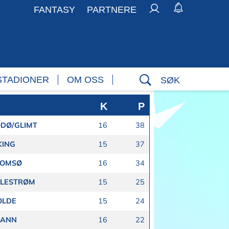
FANTASY
PARTNERE
STADIONER
OM OSS
SØK
K
P
DØ/GLIMT
16
38
KING
15
37
ROMSØ
16
34
LLESTRØM
15
25
OLDE
15
24
RANN
16
22