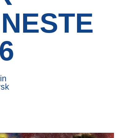
INESTE
6
in
rsk