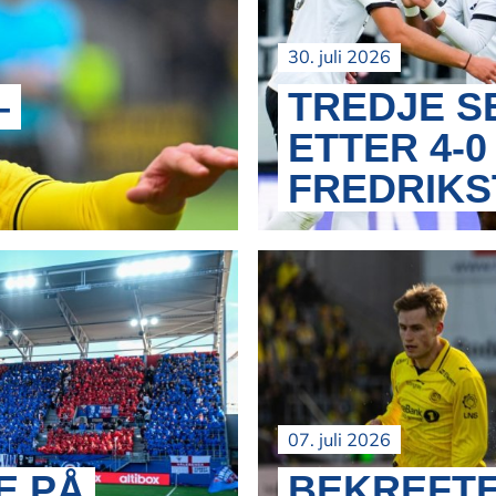
30. juli 2026
–
TREDJE S
ETTER 4-0
FREDRIKS
07. juli 2026
E PÅ
BEKREFTE