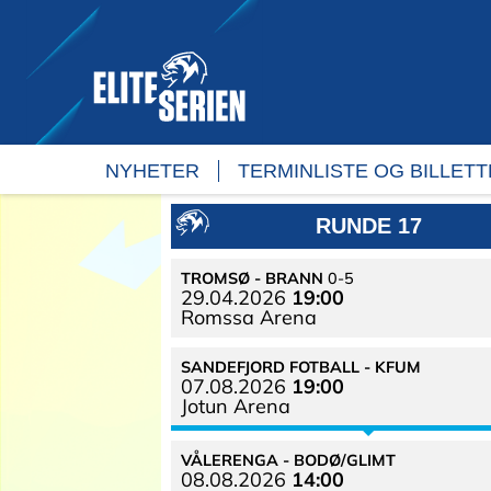
Forsiden
på
eliteserien.no
NYHETER
TERMINLISTE OG BILLET
RUNDE 17
TROMSØ
BRANN
0-5
29.04.
2026
19:00
Romssa Arena
SANDEFJORD FOTBALL
KFUM
07.08.
2026
19:00
Jotun Arena
VÅLERENGA
BODØ/GLIMT
08.08.
2026
14:00