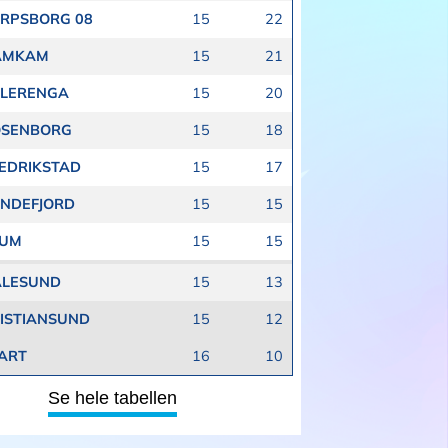
RPSBORG 08
15
22
AMKAM
15
21
LERENGA
15
20
OSENBORG
15
18
EDRIKSTAD
15
17
NDEFJORD
15
15
FUM
15
15
ALESUND
15
13
ISTIANSUND
15
12
ART
16
10
Se hele tabellen