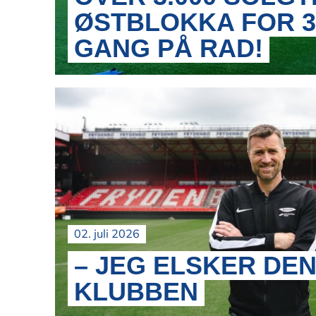
ØSTBLOKKA FOR 3
GANG PÅ RAD!
02. juli 2026
– JEG ELSKER DE
KLUBBEN