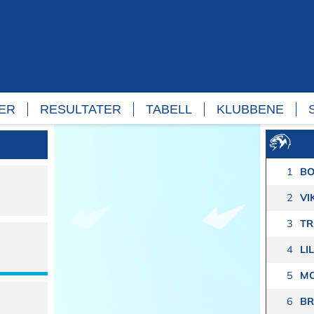
TER
RESULTATER
TABELL
KLUBBENE
1
BO
2
VI
3
T
4
LI
5
M
6
B