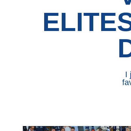
ELITE
I
fa