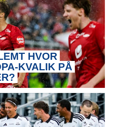
LEMT HVOR
PA-KVALIK PÅ
ER?