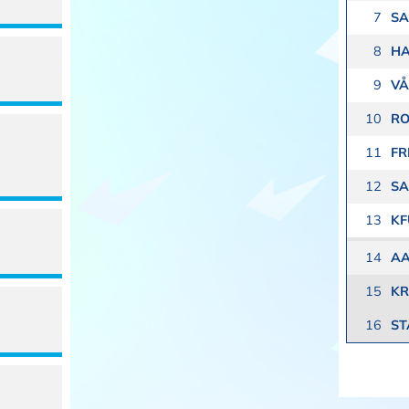
7
SA
8
H
9
VÅ
10
R
11
FR
12
SA
13
K
14
A
15
KR
16
ST