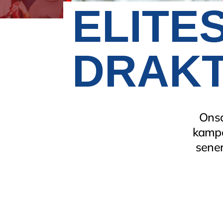
ELITE
DRAKT
Onsd
kampa
sener