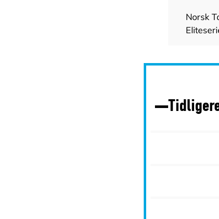
Norsk T
Eliteser
Tidliger