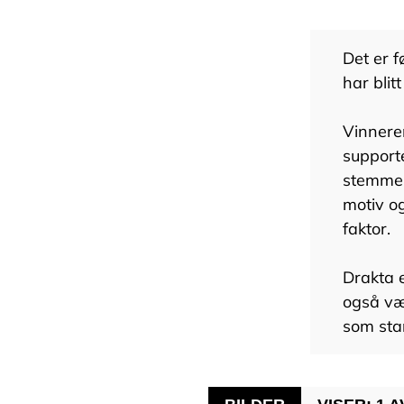
Det er f
har blit
Vinneren
supporte
stemmer
motiv og
faktor.
Drakta 
også vær
som star