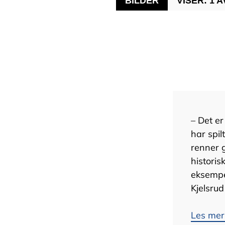
BILDER
VISER: 1 A
– Det er
har spil
renner g
historis
eksempe
Kjelsrud
Les mer