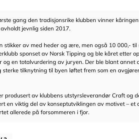
ørste gang den tradisjonsrike klubben vinner kåringe
t avholdt jevnlig siden 2017.
 stikker av med heder og ære, men også 10 000,- til 
rklubb sponset av Norsk Tipping og ble kåret etter op
 og en totalvurdering av juryen. Der ble blant annet 
 sterke tilknytning til byen løftet frem som en avgjør
er produsert av klubbens utstyrsleverandør Craft og d
t en viktig del av konseptutviklingen av motivet – et 
tet allerede på forsommeren i fjor.