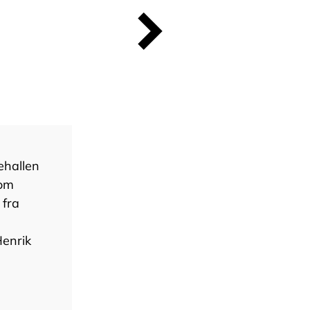
ehallen
som
 fra
Henrik