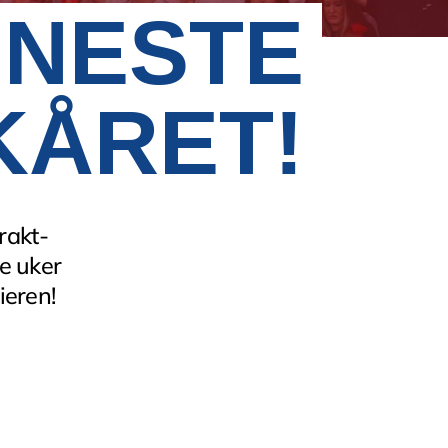
INESTE
KÅRET!
rakt-
e uker
ieren!