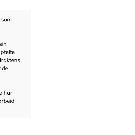
n som
sin
ptelte
draktens
ende
e har
arbeid