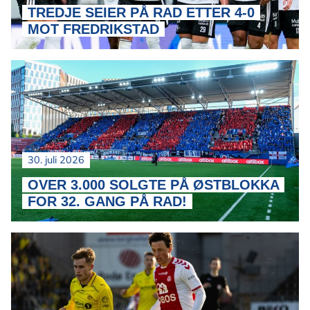
TREDJE SEIER PÅ RAD ETTER 4-0
MOT FREDRIKSTAD
30. juli 2026
OVER 3.000 SOLGTE PÅ ØSTBLOKKA
FOR 32. GANG PÅ RAD!